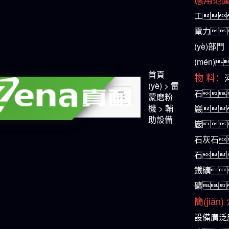
工
電力
(yè)部門
(mén)
首頁
物 料：
(yè)
>
雷
石
Toggle
蒙磨粉
navigation
機
>
輔
巖
助設備
巖
石灰石
石
鐵礦
礦
簡(jiǎn
設備廣泛